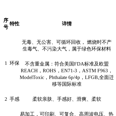
序
特性
详情
号
无毒、无公害、可循环回收，
燃烧时不产
生毒气、不污染大气，属于绿色环保材料
1
环保
不含重金属：符合美国
FDA
标准及欧盟
REACH
，
ROHS
，
EN71-3
，
ASTM F963
，
ModelToxic
，
Phthalate 6p/4p
，
LFGB,
全面迁
移等国际标准
2
手感
柔软亲肤
、
手感好、滑爽、柔软
易加工，可印刷、可复合、高周波电压、热