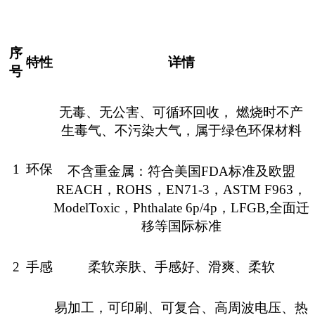
序
特性
详情
号
无毒、无公害、可循环回收，
燃烧时不产
生毒气、不污染大气，属于绿色环保材料
1
环保
不含重金属：符合美国
FDA
标准及欧盟
REACH
，
ROHS
，
EN71-3
，
ASTM F963
，
ModelToxic
，
Phthalate 6p/4p
，
LFGB,
全面迁
移等国际标准
2
手感
柔软亲肤
、
手感好、滑爽、柔软
易加工，可印刷、可复合、高周波电压、热