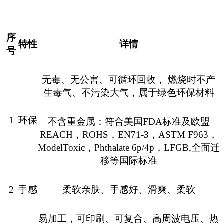
序
特性
详情
号
无毒、无公害、可循环回收，
燃烧时不产
生毒气、不污染大气，属于绿色环保材料
1
环保
不含重金属：符合美国
FDA
标准及欧盟
REACH
，
ROHS
，
EN71-3
，
ASTM F963
，
ModelToxic
，
Phthalate 6p/4p
，
LFGB,
全面迁
移等国际标准
2
手感
柔软亲肤
、
手感好、滑爽、柔软
易加工，可印刷、可复合、高周波电压、热