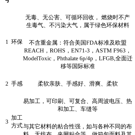
无毒、无公害、可循环回收，
燃烧时不产
生毒气、不污染大气，属于绿色环保材料
1
环保
不含重金属：符合美国
FDA
标准及欧盟
REACH
，
ROHS
，
EN71-3
，
ASTM F963
，
ModelToxic
，
Phthalate 6p/4p
，
LFGB,
全面迁
移等国际标准
2
手感
柔软亲肤
、
手感好、滑爽、柔软
易加工，可印刷、可复合、高周波电压、热
和加工、车缝等
加工
3
方式
与其它材料的粘合性强，如与各种不同的布
料、无纺布、夹网贴合等，做箱包面料及其